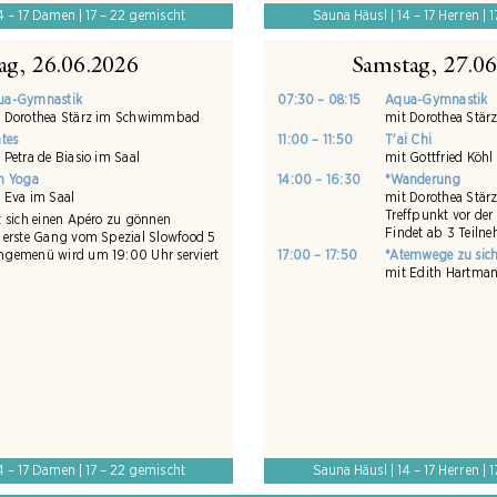
4 – 17 Damen | 17 – 22 gemischt
Sauna Häusl | 14 – 17 Herren | 
tag, 26.06.2026
Samstag, 27.0
ua-Gymnastik
07:30 – 08:15
Aqua-Gymnastik
t Dorothea Stärz im Schwimmbad
mit Dorothea Stä
ates
11:00 – 11:50
T'ai Chi
 Petra de Biasio im Saal
mit Gottfried Köhl
n Yoga
14:00 – 16:30
*Wanderung
 Eva im Saal
mit Dorothea Stär
Treffpunkt vor der
t sich einen Apéro zu gönnen
Findet ab 3 Teilne
 erste Gang vom Spezial Slowfood 5
gemenü wird um 19:00 Uhr serviert
17:00 – 17:50
*Atemwege zu sich
mit Edith Hartman
4 – 17 Damen | 17 – 22 gemischt
Sauna Häusl | 14 – 17 Herren | 