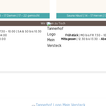
4 – 17 Damen | 17 – 22 gemischt
Sauna Häusl | 14 – 17 Herren | 
Wir bitten zu Tisch
7.30
–
10.00 | SA
&
SO bis 10.30
 14.00
Fr
ü
hst
ü
ck
| MO bis FR 7.30
–
10
0.00
Mittagessen
| 12.30 bis 13.30
–
Abe