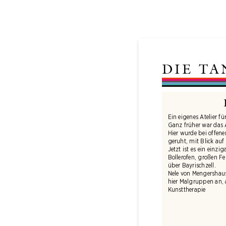
DIE T
Ein eigenes Atelier fü
Ganz früher war das At
Hier wurde bei offen
geruht, mit Blick auf
Jetzt ist es ein einzi
Bollerofen, großen F
über Bayrischzell.
Nele von Mengershaus
hier Malgruppen an, 
Kunsttherapie