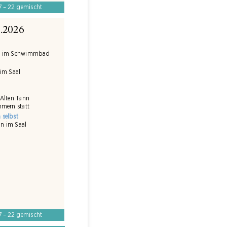
17 – 22 gemischt
6.2026
rz im Schwimmbad
 im Saal
z
 Alten Tann
hmern statt
 selbst
n im Saal
17 – 22 gemischt