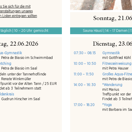
s Sie sich für die mit
ranstaltungen unseres
isten eintragen sollten
Sonntag, 21.0
 täglich | 10 – 20 Uhr gemischt
Sauna Häusl | 14 – 17 Damen | 
ag, 22.06.2026
Dienstag, 23.0
ua-Gymnastik
07:30 – 08:15
Gymnastik
 Petra de Biasio im Schwimmbad
mit Gottfried Köhl
etching
10:00 – 10:50
Fitnesseinweisung 
 Petra de Biasio im Saal
mit Petra Hauser
deln unter der Tannerhoflinde
11:00 – 11:50
Großes Aqua-Fitne
 Renate Winkmüller
mit Petra de Bia
ffpunkt vor der Alten Tann / 25 EUR
14:00 – 16:30
*Wanderung
det ab 3 Teilnehmern statt
mit Marius
ldenkrais
Treffpunkt vor der
 Gudrun Hirscher im Saal
Findet ab 3 Teilne
17:00 – 18:20
*Yoga
mit Barbara im Sa