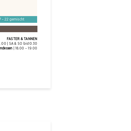
17 – 22 gemischt
FASTER
&
TANNEN
.00 | SA
&
SO bis10.30
ndessen
| 18.00
–
19.00