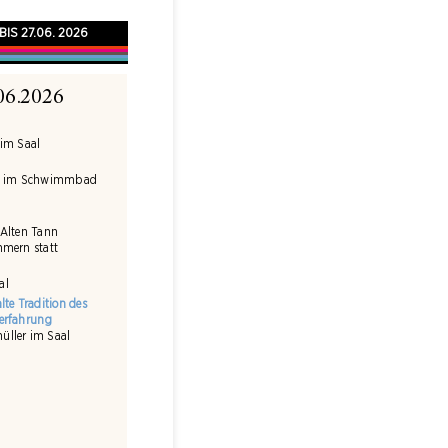
 BIS 27.06. 2026
06.2026
 im Saal
sio im Schwimmbad
 Alten Tann
hmern statt
al
lte Tradition des
terfahrung
üller im Saal