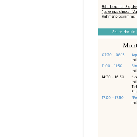
Bitte beachten Sie, das
*gekennzeichneten Ve
Rahmenprogramms in L
Sauna Harpfe |
Mont
07:30 – 08:15
Aq
mit
11:00 – 11:50
Str
mit
14:30 – 16:30
*Jo
mit
Tre
Fin
17:00 – 17:50
*Fe
mit