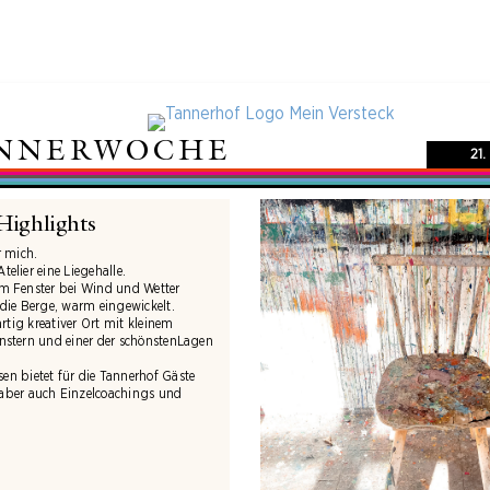
ANNERWOCHE
21.
Highlights
r mich.
elier eine Liegehalle.
em Fenster bei Wind und Wetter
 die Berge, warm eingewickelt.
gartig kreativer Ort mit kleinem
enstern und einer der schönstenLagen
en bietet für die Tannerhof Gäste
aber auch Einzelcoachings und