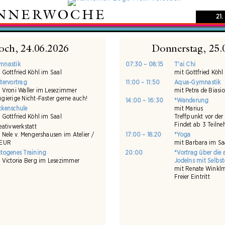
ANNERWOCHE
21.
och, 24.06.2026
Donnerstag, 25.
mnastik
07:30 – 08:15
T'ai Chi
 Gottfried Köhl im Saal
mit Gottfried Köhl
tervortrag
11:00 – 11:50
Aqua-Gymnastik
 Vroni Waller im Lesezimmer
mit Petra de Bia
gierige Nicht-Faster gerne auch!
14:00 – 16:30
*Wanderung
kenschule
mit Marius
 Gottfried Köhl im Saal
Treffpunkt vor der
Findet ab 3 Teilne
eativwerkstatt
 Nele v. Mengershausen im Atelier /
17:00 – 18:20
*Yoga
 EUR
mit Barbara im Sa
togenes Training
20:00
*Vortrag über die a
 Victoria Berg im Lesezimmer
Jodelns mit Selbs
mit Renate Winklm
Freier Eintritt