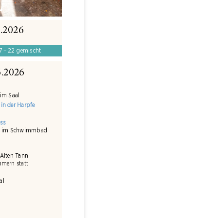
6.2026
17 – 22 gemischt
6.2026
 im Saal
in der Harpfe
ss
sio im Schwimmbad
 Alten Tann
hmern statt
al