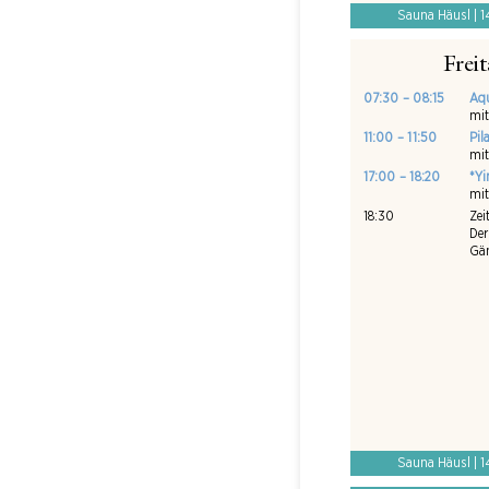
Sauna Häusl | 1
Frei
07:30 – 08:15
Aq
mi
11:00 – 11:50
Pil
mit
17:00 – 18:20
*Yi
mit
18:30
Zei
Der
Gän
Sauna Häusl | 1