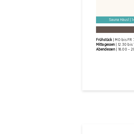
Sauna Häusl | 1
Fr
ü
hst
ü
ck
| MO bis FR 
Mittagessen
| 12.30 bis
Abendessen
| 18.00
–
2