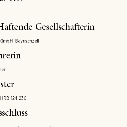
Haftende Gesellschafterin
 GmbH, Bayrischzell
hrerin
sen
ster
 HRB 124 230
schluss