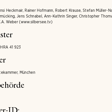
nsi Heckmair, Rainer Hofmann, Robert Krause, Stefan Müller-Na
hmücking, Jens Schnabel, Ann-Kathrin Singer, Christopher Thom
C.A. Weber (www.silbersee.tv)
ster
 HRA 41 923
er
ztekammer, München
behörde
h
er-ID: