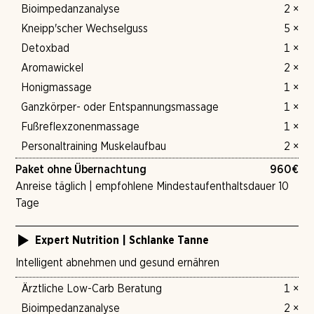
Bioimpedanzanalyse
2 ×
Kneipp'scher Wechselguss
5 ×
Detoxbad
1 ×
Aromawickel
2 ×
Honigmassage
1 ×
Ganzkörper- oder Entspannungsmassage
1 ×
Fußreflexzonenmassage
1 ×
Personaltraining Muskelaufbau
2 ×
Paket ohne Übernachtung
960
€
Anreise täglich | empfohlene Mindestaufenthaltsdauer 10
Tage
Expert Nutrition | Schlanke Tanne
Intelligent abnehmen und gesund ernähren
Ärztliche Low-Carb Beratung
1 ×
Bioimpedanzanalyse
2 ×