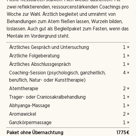
zwei reflektierenden, ressourcenstärkenden Coachings pro
Woche zur Wahl. Ärztlich begleitet und umrahmt von
Behandlungen zum Atem fließen lassen, Wurzeln bilden,
loslassen. Auch gut als Begleitpaket zum Fasten, wenn das
Mentale im Vordergrund steht.
Ärztliches Gespräch und Untersuchung
1 ×
Ärztliche Folgeberatung
1 ×
Ärztliches Abschlussgespräch
1 ×
Coaching-Session (psychologisch, ganzheitlich,
4 ×
beruflich, Natur- oder Kunsttherapie)
Atemtherapie
2 ×
Trager- oder Craniosakralbehandlung
1 ×
Abhyanga-Massage
1 ×
Aromawickel
2 ×
Ganzkörpermassage
1 ×
Paket ohne Übernachtung
1775
€