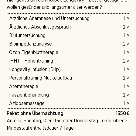
wollen gesünder und langsamer älter werden?
Ärztliche Anamnese und Untersuchung
1 ×
Ärztliches Abschlussgespräch
1 ×
Blutuntersuchung
1 ×
Bioimpedanzanalyse
2 ×
Ozon Eigenbluttherapie
1 ×
IHHT - Höhentraining
2 ×
Longevity Infusion (Drip)
1 ×
Personaltraining Muskelaufbau
1 ×
Atemtherapie
1 ×
Faszienbehandlung
1 ×
Azidosemassage
1 ×
Paket ohne Übernachtung
1350
€
Anreise Sonntag, Dienstag oder Donnerstag | empfohlene
Mindestaufenthaltsdauer 7 Tage