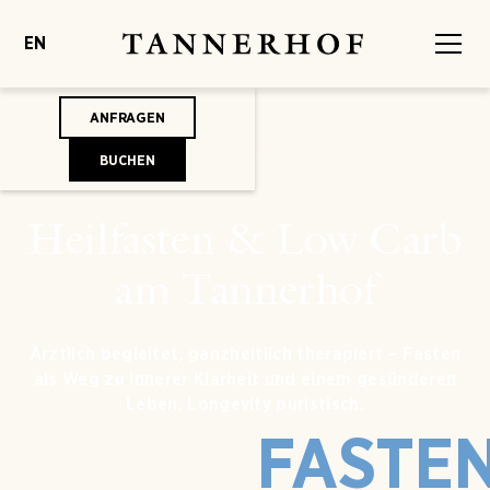
EN
ANFRAGEN
BUCHEN
Heilfasten & Low Carb
am Tannerhof
Ärztlich begleitet, ganzheitlich therapiert – Fasten
als Weg zu innerer Klarheit und einem gesünderen
Leben. Longevity puristisch.
FASTE