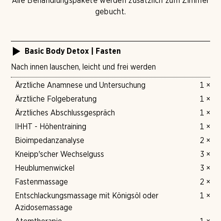
Alle Behandlungspakete werden zusätzlich zum Zimmer
gebucht.
Basic Body Detox | Fasten
Nach innen lauschen, leicht und frei werden
Ärztliche Anamnese und Untersuchung
1 ×
Ärztliche Folgeberatung
1 ×
Ärztliches Abschlussgespräch
1 ×
IHHT - Höhentraining
1 ×
Bioimpedanzanalyse
2 ×
Kneipp'scher Wechselguss
3 ×
Heublumenwickel
3 ×
Fastenmassage
2 ×
Entschlackungsmassage mit Königsöl oder
1 ×
Azidosemassage