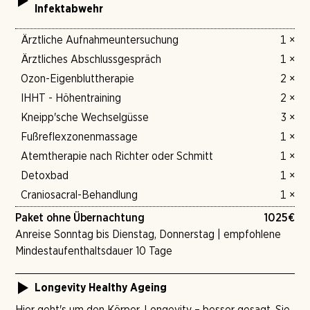
Infektabwehr
Ärztliche Aufnahmeuntersuchung
1 ×
Ärztliches Abschlussgespräch
1 ×
Ozon-Eigenbluttherapie
2 ×
IHHT - Höhentraining
2 ×
Kneipp'sche Wechselgüsse
3 ×
Fußreflexzonenmassage
1 ×
Atemtherapie nach Richter oder Schmitt
1 ×
Detoxbad
1 ×
Craniosacral-Behandlung
1 ×
Paket ohne Übernachtung
1025
€
Anreise Sonntag bis Dienstag, Donnerstag | empfohlene
Mindestaufenthaltsdauer 10 Tage
Longevity Healthy Ageing
Hier geht's um den Körper. Longevity – besser gesagt, Sie