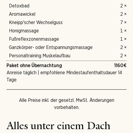
Detoxbad
2 ×
Aromawickel
2 ×
Kneipp'scher Wechselguss
7 ×
Honigmassage
1 ×
Fußreflexzonenmassage
1 ×
Ganzkörper- oder Entspannungsmassage
2 ×
Personaltraining Muskelaufbau
2 ×
Paket ohne Übernachtung
1160
€
Anreise täglich | empfohlene Mindestaufenthaltsdauer 14
Tage
Alle Preise inkl. der gesetzl. MwSt. Änderungen
vorbehalten.
Alles unter einem Dach