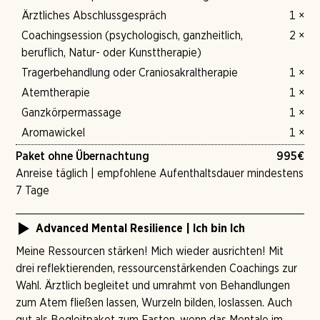
Ärztliches Abschlussgespräch
1 ×
Coachingsession (psychologisch, ganzheitlich,
2 ×
beruflich, Natur- oder Kunsttherapie)
Tragerbehandlung oder Craniosakraltherapie
1 ×
Atemtherapie
1 ×
Ganzkörpermassage
1 ×
Aromawickel
1 ×
Paket ohne Übernachtung
995
€
Anreise täglich | empfohlene Aufenthaltsdauer mindestens
7 Tage
Advanced Mental Resilience | Ich bin Ich
Meine Ressourcen stärken! Mich wieder ausrichten! Mit
drei reflektierenden, ressourcenstärkenden Coachings zur
Wahl. Ärztlich begleitet und umrahmt von Behandlungen
zum Atem fließen lassen, Wurzeln bilden, loslassen. Auch
gut als Begleitpaket zum Fasten, wenn das Mentale im