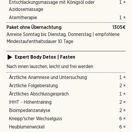
Entschlackungsmassage mit Königsöl oder
1 ×
Azidosemassage
Atemtherapie
1 ×
Paket ohne Übernachtung
1305
€
Anreise Sonntag bis Dienstag, Donnerstag | empfohlene
Mindestaufenthaltsdauer 10 Tage
Expert Body Detox | Fasten
Nach innen lauschen, leicht und frei werden
Ärztliche Anamnese und Untersuchung
1 ×
Ärztliche Folgeberatung
2 ×
Ärztliches Abschlussgespräch
1 ×
IHHT - Höhentraining
2 ×
Bioimpedanzanalyse
2 ×
Kneipp'scher Wechselguss
6 ×
Heublumenwickel
6 ×