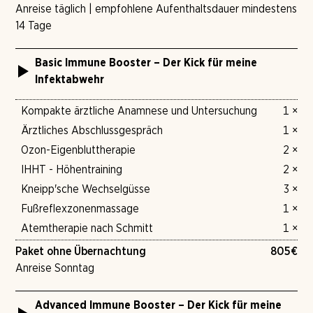
Anreise täglich | empfohlene Aufenthaltsdauer mindestens
14 Tage
Basic Immune Booster – Der Kick für meine
Infektabwehr
Kompakte ärztliche Anamnese und Untersuchung
1 ×
Ärztliches Abschlussgespräch
1 ×
Ozon-Eigenbluttherapie
2 ×
IHHT - Höhentraining
2 ×
Kneipp'sche Wechselgüsse
3 ×
Fußreflexzonenmassage
1 ×
Atemtherapie nach Schmitt
1 ×
Paket ohne Übernachtung
805
€
Anreise Sonntag
Advanced Immune Booster – Der Kick für meine