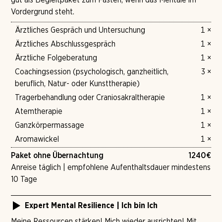
Vordergrund steht.
Ärztliches Gespräch und Untersuchung
1 ×
Ärztliches Abschlussgespräch
1 ×
Ärztliche Folgeberatung
1 ×
Coachingsession (psychologisch, ganzheitlich,
3 ×
beruflich, Natur- oder Kunsttherapie)
Tragerbehandlung oder Craniosakraltherapie
1 ×
Atemtherapie
1 ×
Ganzkörpermassage
1 ×
Aromawickel
1 ×
Paket ohne Übernachtung
1240
€
Anreise täglich | empfohlene Aufenthaltsdauer mindestens
10 Tage
Expert Mental Resilience | Ich bin Ich
Meine Ressourcen stärken! Mich wieder ausrichten! Mit