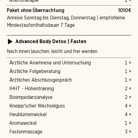
Atemtherapie
1 ×
Paket ohne Übernachtung
1010
€
Anreise Sonntag bis Dienstag, Donnerstag | empfohlene
Mindestaufenthaltsdauer 7 Tage
Advanced Body Detox | Fasten
Nach innen lauschen, leicht und frei werden
Ärztliche Anamnese und Untersuchung
1 ×
Ärztliche Folgeberatung
1 ×
Ärztliches Abschlussgespräch
1 ×
IHHT - Höhentraining
2 ×
Bioimpedanzanalyse
2 ×
Kneipp'scher Wechselguss
4 ×
Heublumenwickel
4 ×
Aromawickel
1 ×
Fastenmassage
3 ×