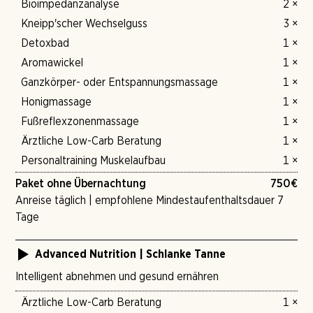
Bioimpedanzanalyse
2 ×
Kneipp'scher Wechselguss
3 ×
Detoxbad
1 ×
Aromawickel
1 ×
Ganzkörper- oder Entspannungsmassage
1 ×
Honigmassage
1 ×
Fußreflexzonenmassage
1 ×
Ärztliche Low-Carb Beratung
1 ×
Personaltraining Muskelaufbau
1 ×
Paket ohne Übernachtung
750
€
Anreise täglich | empfohlene Mindestaufenthaltsdauer 7
Tage
Advanced Nutrition | Schlanke Tanne
Intelligent abnehmen und gesund ernähren
Ärztliche Low-Carb Beratung
1 ×