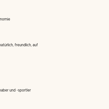
onomie
ürlich, freundlich, auf
haber und -sportler
m