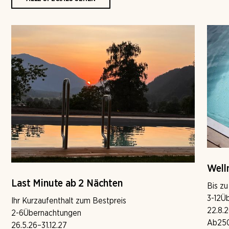
Well
Last Minute ab 2 Nächten
Bis z
3-12
Ü
Ihr Kurzaufenthalt zum Bestpreis
22.8.
2-6
Übernachtungen
Ab
25
26.5.26
–
31.12.27