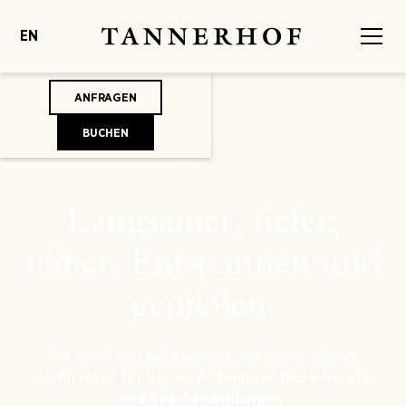
EN
ANFRAGEN
BUCHEN
Langsamer, tiefer,
näher. Entspannen und
genießen.
Mit Slowfood Bio Kulinarik. Mit neuer alpiner
Architektur. Mit Sauna, Außenpool, Bade-Harpfe
und Spa-Behandlungen.