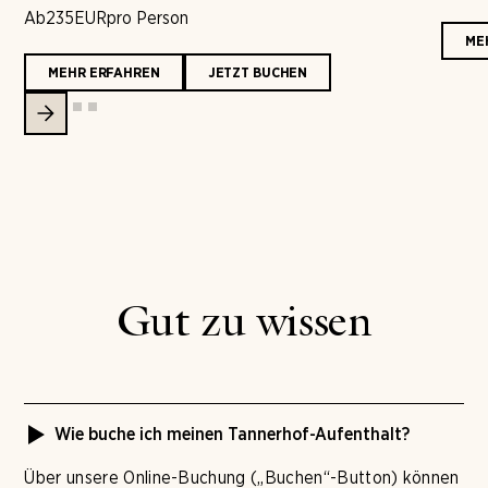
Ab
235
EUR
pro Person
ME
MEHR ERFAHREN
JETZT BUCHEN
Gut zu wissen
Wie buche ich meinen Tannerhof-Aufenthalt?
Über unsere Online-Buchung („Buchen“-Button) können