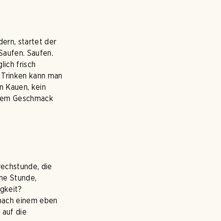
ern, startet der
Saufen. Saufen.
ich frisch
. Trinken kann man
in Kauen, kein
d dem Geschmack
rechstunde, die
ine Stunde,
gkeit?
onach einem eben
, auf die