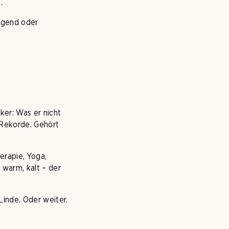
.
egend oder
iker: Was er nicht
 Rekorde. Gehört
herapie, Yoga,
 warm, kalt – der
Linde. Oder weiter.