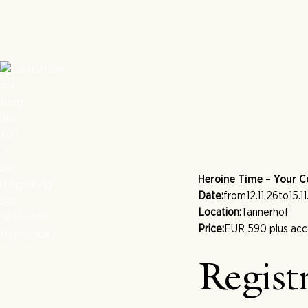
Heroine Time – Your 
Date:
from
12.11.26
to
15.1
Location:
Tannerhof
Price:
EUR 590 plus acco
Regist