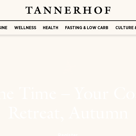
SINE
WELLNESS
HEALTH
FASTING & LOW CARB
CULTURE 
ne Time – Your Co
Retreat, Autumn
Register