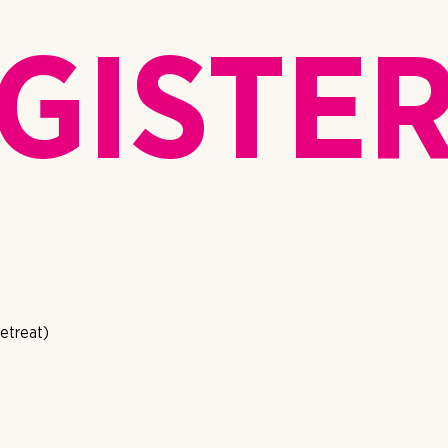
GISTE
retreat)