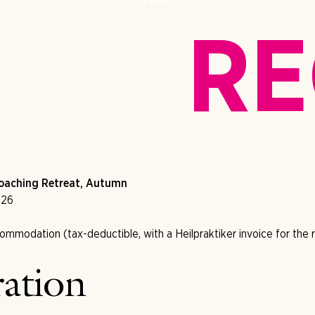
RE
Coaching Retreat, Autumn
1.26
mmodation (tax-deductible, with a Heilpraktiker invoice for the 
ration