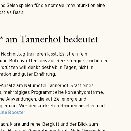
und Selen spielen für die normale Immunfunktion eine
st als Basis.
“ am Tannerhof bedeutet
achmittag trainieren lässt. Es ist ein fein
nd Botenstoffen, das auf Reize reagiert und in der
stützen will, denkt deshalb in Tagen, nicht in
ration und guter Ernährung.
Ansatz am Naturhotel Tannerhof. Statt eines
s, mehrtägiges Programm: eine kohlenhydratarme,
sche Anwendungen, die auf Zellenergie und
 Begleitung. Wer den konkreten Rahmen ansehen und
.
ne Booster
ach, klare und reine Bergluft und der Blick zum
das Haus seit Generationen trägt.
Mein Versteck in