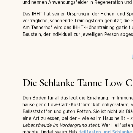
und nennen Anwendungsfelder in Regeneration und S
Das IHHT hat seinen Ursprung in der Höhen- und Spor
verträgliche, schonende Trainingsform genutzt; die 
Am Tannerhof wird das IHHT-Höhentraining gezielt u
Baustein, der individuell zur jeweiligen Person abge
Die Schlanke Tanne Low Car
Den Boden für all das legt die Ernährung. Im Immun
hauseigene Low-Carb-Kostform: kohlenhydratarm, vi
Ballaststoffen und guten Fetten. Sie ist nicht als Di
eine Art zu essen, bei der – wie es im Haus heißt –
s
Lebensfreude im Vordergrund steht
. Wer Heilfast
möchte, findet sie im Hub
Heilfasten und Schlanke