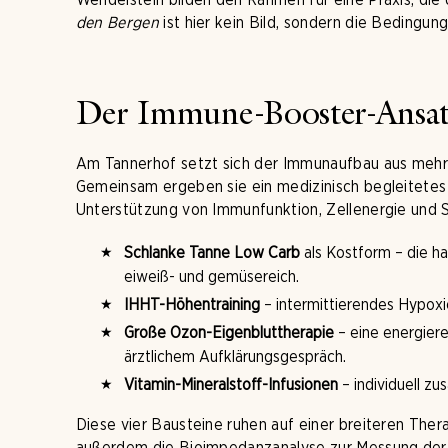
den Bergen
ist hier kein Bild, sondern die Bedingun
Der Immune-Booster-Ansatz
Am Tannerhof setzt sich der Immunaufbau aus mehr
Gemeinsam ergeben sie ein medizinisch begleitete
Unterstützung von Immunfunktion, Zellenergie und S
Schlanke Tanne Low Carb
als Kostform – die h
eiweiß- und gemüsereich.
IHHT-Höhentraining
– intermittierendes Hypoxi
Große Ozon-Eigenbluttherapie
– eine energiere
ärztlichem Aufklärungsgespräch.
Vitamin-Mineralstoff-Infusionen
– individuell zu
Diese vier Bausteine ruhen auf einer breiteren Th
außerdem die Bioimpedanzanalyse zur Messung de