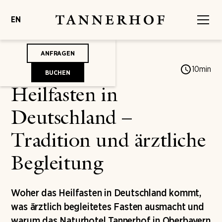
EN
ANFRAGEN
Jonas von Mengershausen
10
min
BUCHEN
Heilfasten in
Deutschland –
Tradition und ärztliche
Begleitung
Woher das Heilfasten in Deutschland kommt,
was ärztlich begleitetes Fasten ausmacht und
warum das Naturhotel Tannerhof in Oberbayern