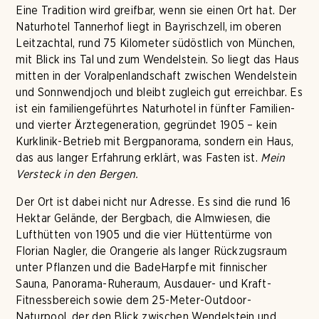
Eine Tradition wird greifbar, wenn sie einen Ort hat. Der
Naturhotel Tannerhof liegt in Bayrischzell, im oberen
Leitzachtal, rund 75 Kilometer südöstlich von München,
mit Blick ins Tal und zum Wendelstein. So liegt das Haus
mitten in der Voralpenlandschaft zwischen Wendelstein
und Sonnwendjoch und bleibt zugleich gut erreichbar. Es
ist ein familiengeführtes Naturhotel in fünfter Familien-
und vierter Ärztegeneration, gegründet 1905 – kein
Kurklinik-Betrieb mit Bergpanorama, sondern ein Haus,
das aus langer Erfahrung erklärt, was Fasten ist.
Mein
Versteck in den Bergen.
Der Ort ist dabei nicht nur Adresse. Es sind die rund 16
Hektar Gelände, der Bergbach, die Almwiesen, die
Lufthütten von 1905 und die vier Hüttentürme von
Florian Nagler, die Orangerie als langer Rückzugsraum
unter Pflanzen und die BadeHarpfe mit finnischer
Sauna, Panorama-Ruheraum, Ausdauer- und Kraft-
Fitnessbereich sowie dem 25-Meter-Outdoor-
Naturpool, der den Blick zwischen Wendelstein und