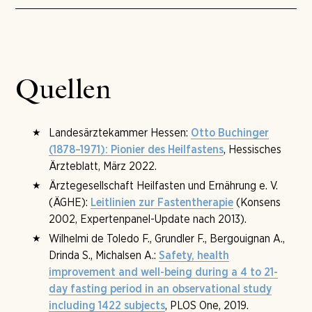
Buchinger-Methode und fand das Fasten gut
Am Tannerhof werden fünf Fastentage aufwärts
verträglich; 93,2 Prozent erlebten kein Hungergefühl,
empfohlen, weil die Umstellung Zeit braucht. Für
und von 404 Teilnehmenden mit Beschwerden
Erstfaster ist eine Woche mit Aufbau eine schöne
berichteten 84,4 Prozent von einer Besserung. Leitlinien
Größe, rund zehn Tage insgesamt. Die Aufenthaltsdauer
und weitere Studien sind bei der ÄGHE einsehbar.
wird vor der Anreise gebucht; ab dem
Quellen
Aufnahmegespräch am ersten Fastentag wird der
Ablauf gemeinsam mit dem ärztlichen Team angepasst
und kann verlängert werden.
Landesärztekammer Hessen:
Otto Buchinger
, Hessisches
(1878–1971): Pionier des Heilfastens
Ärzteblatt, März 2022.
Ärztegesellschaft Heilfasten und Ernährung e. V.
(ÄGHE):
(Konsens
Leitlinien zur Fastentherapie
2002, Expertenpanel-Update nach 2013).
Wilhelmi de Toledo F., Grundler F., Bergouignan A.,
Drinda S., Michalsen A.:
Safety, health
improvement and well-being during a 4 to 21-
day fasting period in an observational study
, PLOS One, 2019.
including 1422 subjects